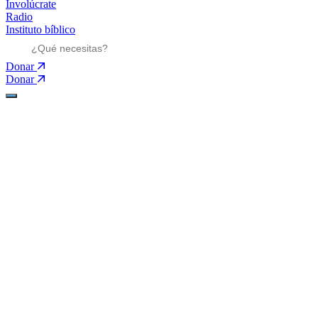
Involúcrate
Radio
Instituto bíblico
Donar
Donar
Ministerios
Ministerios
Mensajes
Mensajes
Nosotros
Nosotros
Involúcrate