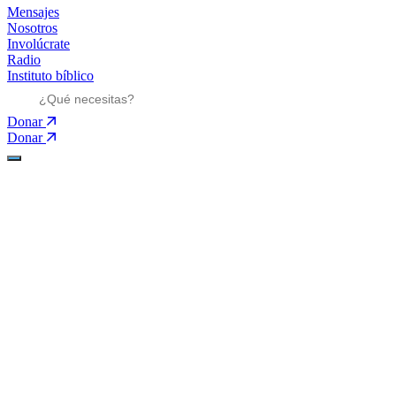
Mensajes
Nosotros
Involúcrate
Radio
Instituto bíblico
Donar
Donar
Ministerios
Ministerios
Mensajes
Mensajes
Nosotros