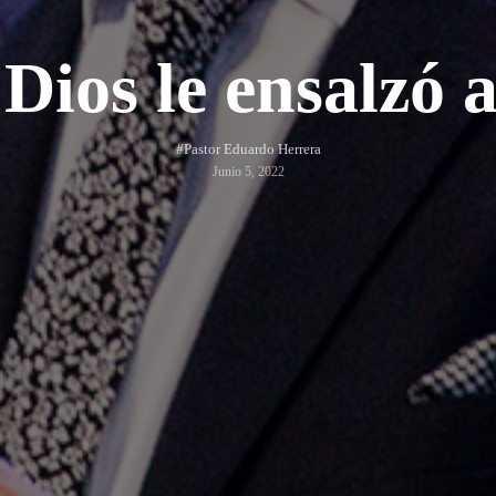
ios le ensalzó 
#Pastor Eduardo Herrera
Junio 5, 2022