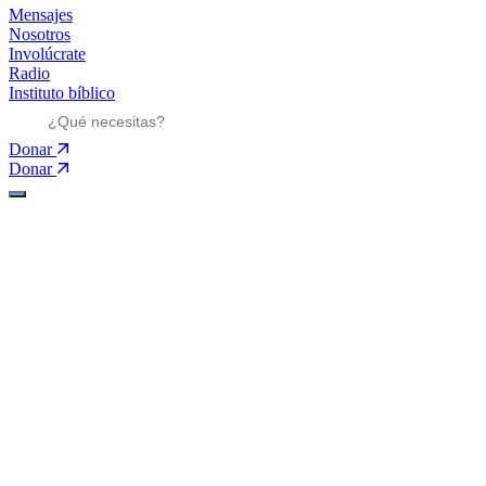
Mensajes
Nosotros
Involúcrate
Radio
Instituto bíblico
Donar
Donar
Ministerios
Ministerios
Mensajes
Mensajes
Nosotros