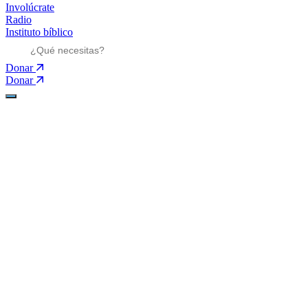
Involúcrate
Radio
Instituto bíblico
Donar
Donar
Ministerios
Ministerios
Mensajes
Mensajes
Nosotros
Nosotros
Involúcrate