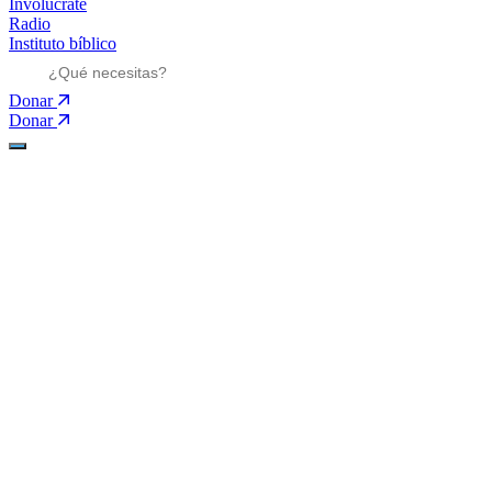
Involúcrate
Radio
Instituto bíblico
Donar
Donar
Ministerios
Ministerios
Mensajes
Mensajes
Nosotros
Nosotros
Involúcrate